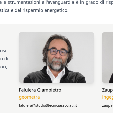
are e strumentazioni all'avanguardia è in grado di ri
istica e del risparmio energetico.
osi
o di
ori,
Falulera Giampietro
Zaup
geometra
inge
falulera@studio3tecniciassociati.it
zaupa@