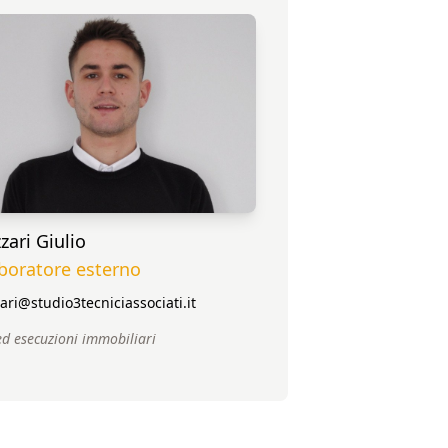
zzari Giulio
aboratore esterno
zari@studio3tecniciassociati.it
ed esecuzioni immobiliari