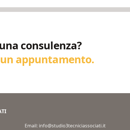
 una consulenza?
r un appuntamento.
ATI
Email: info@studio3tecniciassociati.it