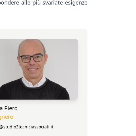
spondere alle più svariate esigenze
a Piero
gnere
studio3tecniciassociati.it