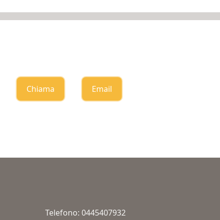
Chiama
Email
Telefono: 0445407932