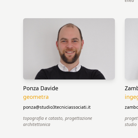
enea
Ponza Davide
Zamb
geometra
inge
ponza@studio3tecniciassociati.it
zambon
topografia e catasto, progettazione
proget
architettonica
studio