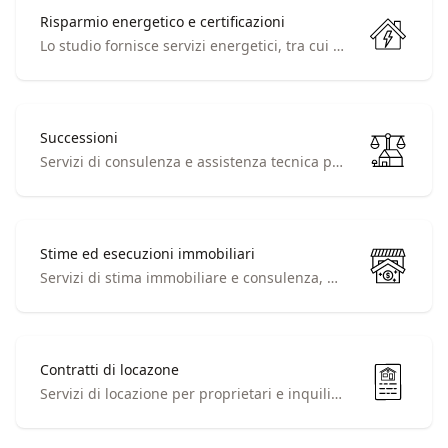
Risparmio energetico e certificazioni
Lo studio fornisce servizi energetici, tra cui APE, pratiche ENEA, consulenza sulla classe energetica e sugli interventi con detrazioni fiscali.
Successioni
Servizi di consulenza e assistenza tecnica per denunce di successioni, voltura e stesura testamenti
Stime ed esecuzioni immobiliari
Servizi di stima immobiliare e consulenza, specializzati in edifici, aree, fondi rustici e computi metrici. Esecuzioni immobiliari e fallimenti
Contratti di locazone
Servizi di locazione per proprietari e inquilini, compresi redazione contratti, consulenza fiscale e registrazione telematica.