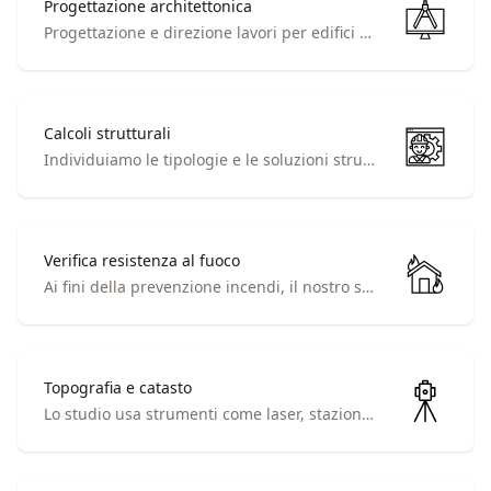
Progettazione architettonica
Progettazione e direzione lavori per edifici civili/industriali, comprese ristrutturazioni, restauri, manutenzione, recuperi, risanamenti conservativi e mutamenti di destinazione d'uso.
Calcoli strutturali
Individuiamo le tipologie e le soluzioni strutturali più rispondenti alle esigenze del cliente.
Verifica resistenza al fuoco
Ai fini della prevenzione incendi, il nostro studio è in grado di verificare la resistenza al fuoco degli elementi strutturali esistenti.
Topografia e catasto
Lo studio usa strumenti come laser, stazione totale, GPS per soddisfare le esigenze del cliente in cantiere e per l'aggiornamento catastale.